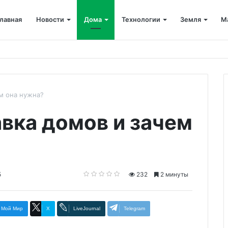
лавная
Новости
Дома
Технологии
Земля
М
ем она нужна?
авка домов и зачем
5
232
2 минуты
Мой Мир
X
LiveJournal
Telegram