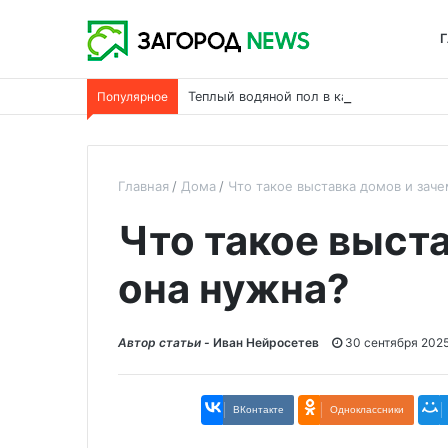
Г
Популярное
Теплый водяной пол в каркасном дома
Главная
Дома
Что такое выставка домов и зач
Что такое выст
она нужна?
Автор статьи -
Иван Нейросетев
30 сентября 202
ВКонтакте
Одноклассники