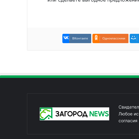
ВКонтакте
Одноклассники
Свидетел
Любое ис
согласия