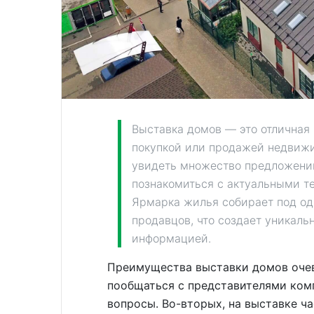
Выставка домов — это отличная 
покупкой или продажей недвиж
увидеть множество предложений
познакомиться с актуальными т
Ярмарка жилья собирает под одн
продавцов, что создает уникал
информацией.
Преимущества выставки домов очев
пообщаться с представителями ком
вопросы. Во-вторых, на выставке ч