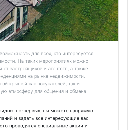
возможность для всех, кто интересуется
имости. На таких мероприятиях можно
 от застройщиков и агентств, а также
енденциями на рынке недвижимости.
ой крышей как покупателей, так и
ьную атмосферу для общения и обмена
идны: во-первых, вы можете напрямую
паний и задать все интересующие вас
асто проводятся специальные акции и