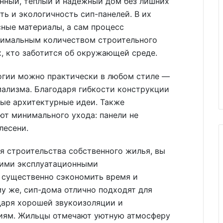
енный, тёплый и надёжный дом без лишних
ть и экологичность сип-панелей. В их
ные материалы, а сам процесс
нимальным количеством строительного
х, кто заботится об окружающей среде.
огии можно практически в любом стиле —
мализма. Благодаря гибкости конструкции
лые архитектурные идеи. Также
ют минимального ухода: панели не
лесени.
ля строительства собственного жилья, вы
кими эксплуатационными
 существенно сэкономить время и
му же, сип-дома отлично подходят для
даря хорошей звукоизоляции и
виям. Жильцы отмечают уютную атмосферу