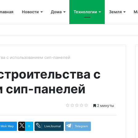
лавная
Новости
Дома
Технологии
Земля
М
ва с использованием сип-панелей
троительства с
 сип-панелей
2 минуты
Мой Мир
X
LiveJournal
Telegram