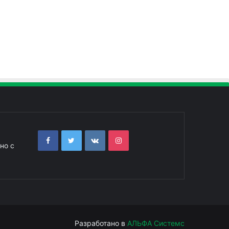
но с
Разработано в
АЛЬФА Системс