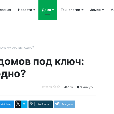
лавная
Новости
Дома
Технологии
Земля
М
почему это выгодно?
домов под ключ:
одно?
137
3 минуты
Мой Мир
X
LiveJournal
Telegram