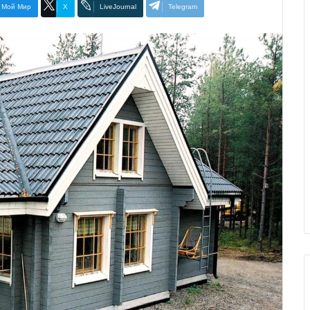
Мой Мир
X
LiveJournal
Telegram