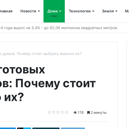
лавная
Новости
Дома
Технологии
Земля
М
 домов: Почему стоит выбрать именно их?
готовых
в: Почему стоит
 их?
176
2 минуты