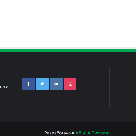
но с
Разработано в
АЛЬФА Системс