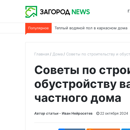
Г
Популярное
Что такое пароизоляция и ее роль в ут
Главная
Дома
Советы по строительству и обус
Советы по стро
обустройству в
частного дома
Автор статьи -
Иван Нейросетев
22 октября 2024