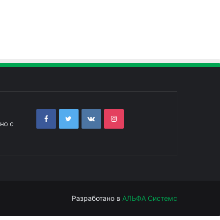
но с
Разработано в
АЛЬФА Системс