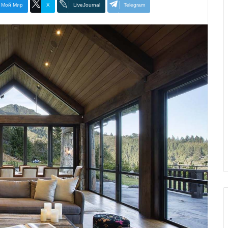
Мой Мир
X
LiveJournal
Telegram