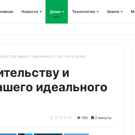
лавная
Новости
Дома
Технологии
Земля
М
еплении дома
тройству вашего идеального частного дома
ительству и
ашего идеального
169
2 минуты