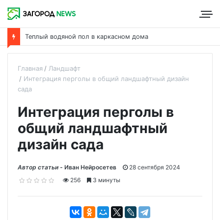
Что такое пароизоляция и ее роль в утеплении дома
Главная
Ландшафт
Интеграция перголы в общий ландшафтный дизайн
сада
Интеграция перголы в
общий ландшафтный
дизайн сада
Автор статьи -
Иван Нейросетев
28 сентября 2024
256
3 минуты