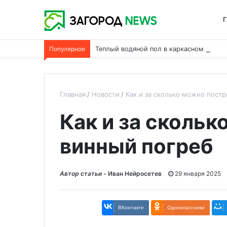
Г
Популярное
Теплый водяной пол в каркасном дома
Главная
Новости
Как и за сколько можно пост
Как и за сколь
винный погреб
Автор статьи -
Иван Нейросетев
29 января 2025
ВКонтакте
Одноклассники