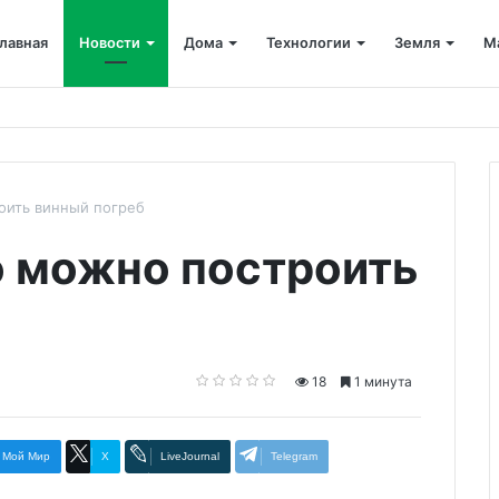
лавная
Новости
Дома
Технологии
Земля
М
роить винный погреб
ко можно построить
18
1 минута
Мой Мир
X
LiveJournal
Telegram