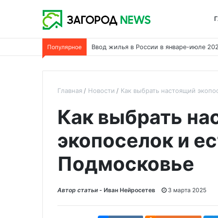
Г
Популярное
Теплый водяной пол в каркасном дома
Главная
Новости
Как выбрать настоящий экопос
Как выбрать на
экопоселок и ес
Подмосковье
Автор статьи -
Иван Нейросетев
3 марта 2025