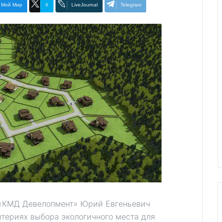
Мой Мир
X
LiveJournal
Telegram
 «КМД Девелопмент» Юрий Евгеньевич
итериях выбора экологичного места для