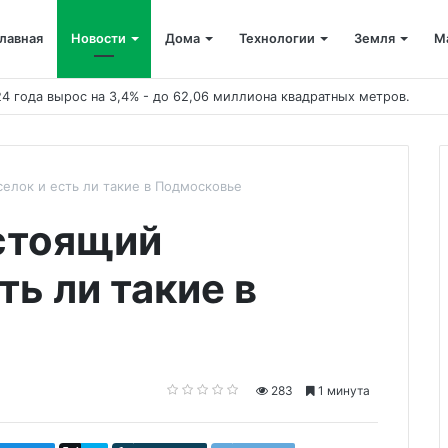
лавная
Новости
Дома
Технологии
Земля
М
елок и есть ли такие в Подмосковье
стоящий
ть ли такие в
283
1 минута