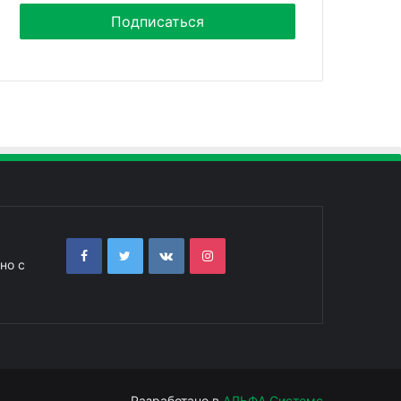
но с
Разработано в
АЛЬФА Системс