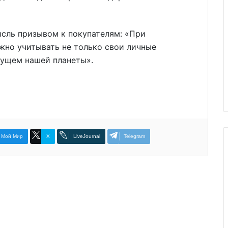
сль призывом к покупателям: «При
жно учитывать не только свои личные
удущем нашей планеты».
Мой Мир
X
LiveJournal
Telegram