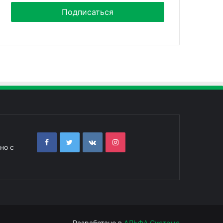
но с
Разработано в
АЛЬФА Системс