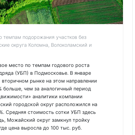
о темпам подорожания участков без
ские округа Коломна, Волоколамский и
вое место по темпам годового роста
дряда (УБП) в Подмосковье. В январе
а вторичном рынке на этом направлении
4% больше, чем за аналогичный период
едвижимости» аналитики компании
ский городской округ расположился на
3%. Средняя стоимость сотки УБП здесь
едь, Можайский округ замкнул тройку
где цена выросла до 100 тыс. руб.