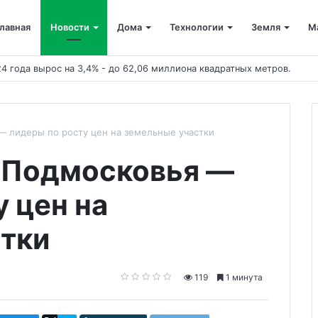
лавная
Новости
Дома
Технологии
Земля
М
— лидеры по росту цен на земельные участки
 Подмосковья —
 цен на
тки
119
1 минута