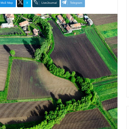
Мой Мир
X
LiveJournal
Telegram