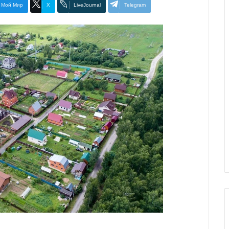
Мой Мир
X
LiveJournal
Telegram