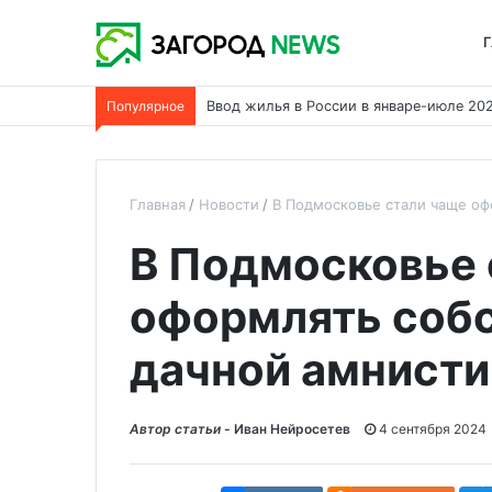
Г
Популярное
Теплый водяной пол в каркасном дома
Главная
Новости
В Подмосковье стали чаще оф
В Подмосковье 
оформлять собс
дачной амнисти
Автор статьи -
Иван Нейросетев
4 сентября 2024