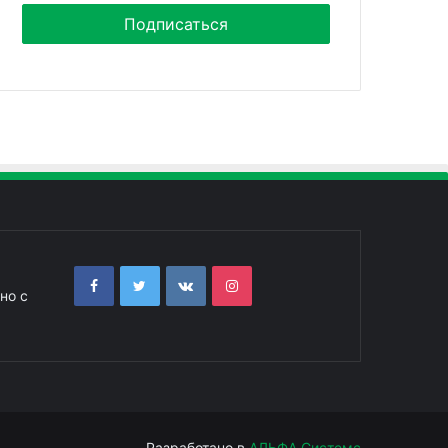
но с
Разработано в
АЛЬФА Системс