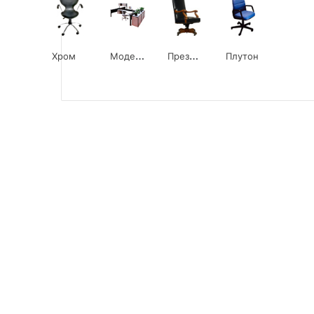
М
одерн
П
резидент
Хром
Плутон