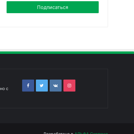
но с
Разработано в
АЛЬФА Системс