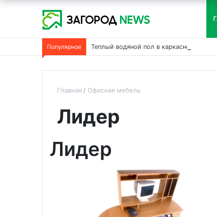
Г
Популярное
Теплый водяной пол в каркасном дома
Главная
Офисная мебель
Лидер
Лидер