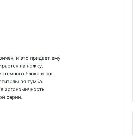
ичен, и это придает ему
ирается на ножку,
стемного блока и ног.
стительная тумба.
ая эргономичность
ой серии.