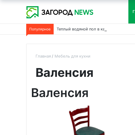
Г
Популярное
Теплый водяной пол в каркасном дома
Главная
Мебель для кухни
Валенсия
Валенсия