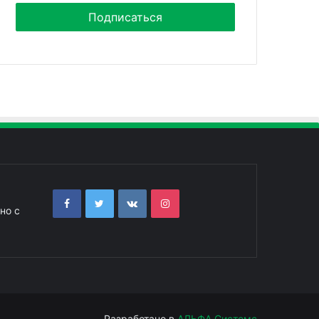
но с
Разработано в
АЛЬФА Системс